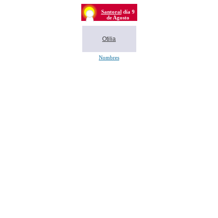
Santoral
día 9
de Agosto
Otilia
Nombres