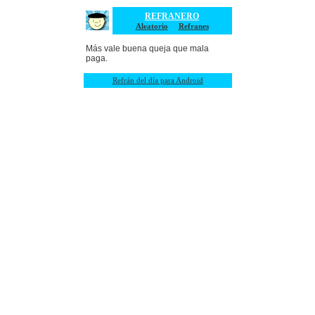
REFRANERO
Aleatorio
Refranes
Más vale buena queja que mala
paga.
Refrán del día para Android