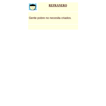
REFRANERO
Aleatorio
Refranes
Gente pobre no necesita criados.
Refrán del día para Android