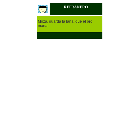
REFRANERO
Aleatorio
Refranes
Moza, guarda la lana, que el oro
mana.
Refrán del día para Android