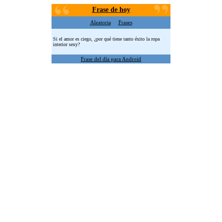
Frase de hoy
Aleatoria
Frases
Si el amor es ciego, ¿por qué tiene tanto éxito la ropa
interior sexy?
Frase del día para Android