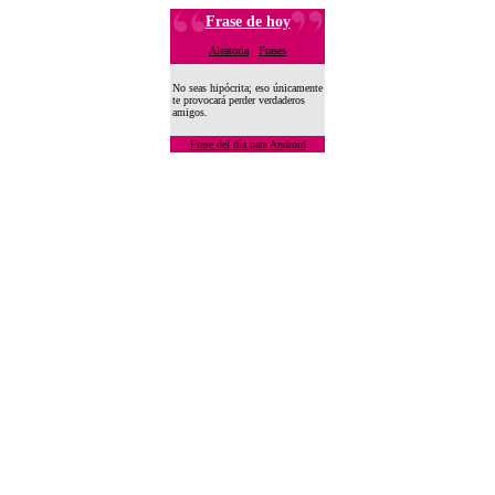
Frase de hoy
Aleatoria
Frases
No seas hipócrita; eso únicamente
te provocará perder verdaderos
amigos.
Frase del día para Android