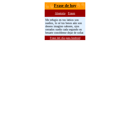
Frase de hoy
Aleatoria
Frases
Me refugio en tus labios son
sueños, lo sé tus besos aún son
deseos imagino sabores, ojos
cerrados sueño cada segundo en
besarte concédeme dejar de soñar.
Frase del día para Android