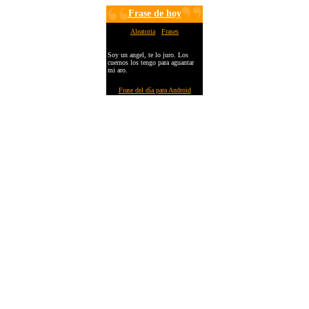
Frase de hoy
Aleatoria
Frases
Soy un angel, te lo juro. Los
cuernos los tengo para aguantar
mi aro.
Frase del día para Android