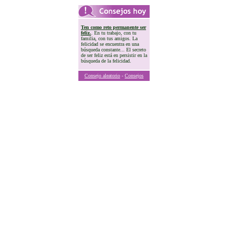
Ten como reto permanente ser
feliz.
. En tu trabajo, con tu
familia, con tus amigos. La
felicidad se encuentra en una
búsqueda constante... El secreto
de ser feliz está en persistir en la
búsqueda de la felicidad.
Consejo aleatorio
-
Consejos