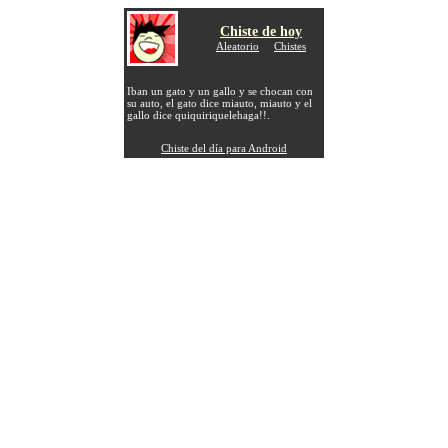
Chiste de hoy
Aleatorio
Chistes
Iban un gato y un gallo y se chocan con
su auto, el gato dice miauto, miauto y el
gallo dice quiquiriquelehaga!!.
Chiste del día para Android