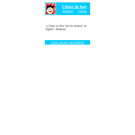
Chiste de hoy
Aleatorio
Chistes
-¿Cómo se dice 'me he muerto' en
Inglés? -Memory
Chiste del día para Android